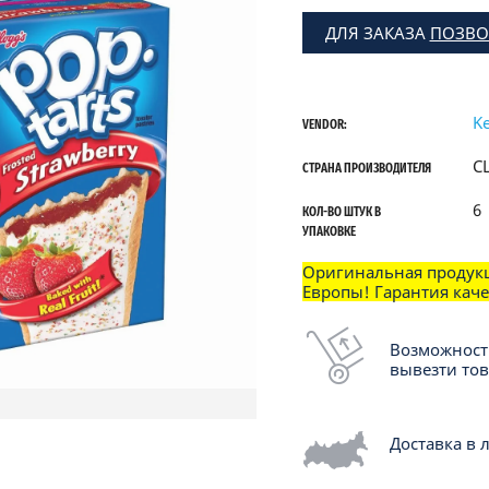
ДЛЯ ЗАКАЗА
ПОЗВО
Ke
VENDOR:
С
СТРАНА ПРОИЗВОДИТЕЛЯ
6
КОЛ-ВО ШТУК В
УПАКОВКЕ
Оригинальная продук
Европы! Гарантия каче
Возможност
вывезти то
Доставка в 