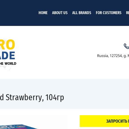
HOME
ABOUT US
ALL BRANDS
FOR CUSTOMERS
R
Russia, 127254, g. M
d Strawberry, 104гр
ЗАПРОСИТЬ 