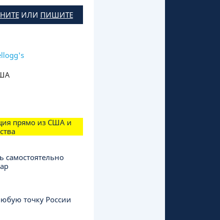
НИТЕ
ИЛИ
ПИШИТЕ
llogg's
ША
ция прямо из США и
ства
ь самостоятельно
вар
любую точку России